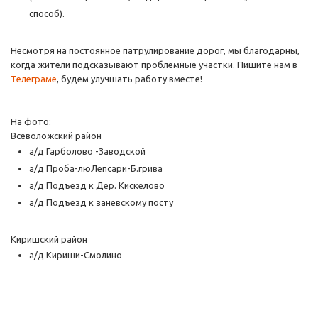
способ).
Несмотря на постоянное патрулирование дорог, мы благодарны,
когда жители подсказывают проблемные участки. Пишите нам в
Телеграме
, будем улучшать работу вместе!
На фото:
Всеволожский район
а/д Гарболово -Заводской
а/д Проба-люЛепсари-Б.грива
а/д Подъезд к Дер. Кискелово
а/д Подъезд к заневскому посту
Киришский район
а/д Кириши-Смолино