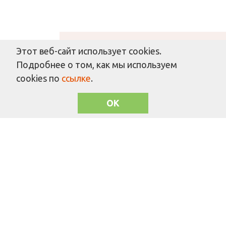
Этот веб-сайт использует cookies.
Решаем вместе
Подробнее о том, как мы используем
cookies по
ссылке
.
OK
Не убран снег, яма на дороге, не горит
фонарь?
Столкнулись с проблемой — сообщите о ней!